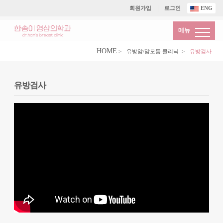
회원가입
로그인
ENG
메뉴
HOME
>
유방암/맘모톰 클리닉
>
유방검사
유방검사