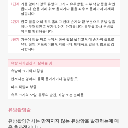
1단계:
거울 앞에서 양쪽 유방의 크기나 유두방향, 피부 색깔 등을 확인
합니다. 손을 머리 위로 올리거나 몸을 좌우로 돌려가며 자세히
살핍니다.
2단계:
한쪽 팔을 머리 위로 올리고 반대 손가락 끝 부분으로 유방 멍울
이나 두꺼워진 피부가 없는지 만져봅니다. 유두를 짜서 분비물
여부도 확인해줍니다.
3단계:
가슴에 힘을 빼고 누워서 한쪽 팔을 올리고 반대 손가락 끝으로
유방 전체, 겨드랑이를 만져봅니다. 반대쪽도 같은 방법으로 검
사합니다.
유방 자가검진 시 살펴볼 것
유방의 크기와 대칭성
만져지는 덩어리, 움푹 들어가거나 평평한 곳
피부 색깔과 부종
유두 크기와 모양, 유두의 발진, 궤양 또는 분비물
유방촬영술
유방촬영검사는
만져지지 않는 유방암을 발견하는데 매
우 효과적
입니다